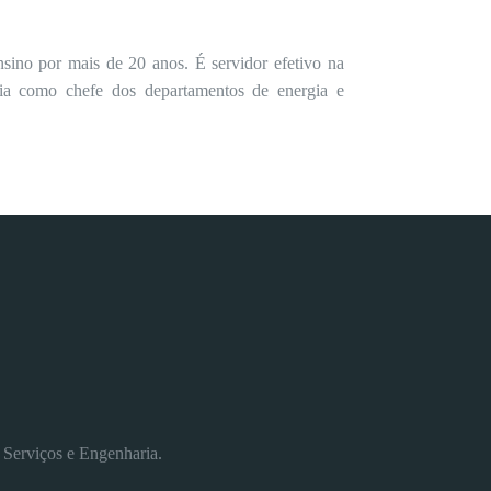
nsino por mais de 20 anos. É servidor efetivo na
cia como chefe dos departamentos de energia e
 Serviços e Engenharia.