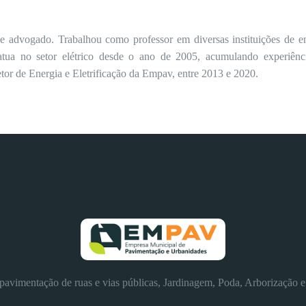
a e advogado. Trabalhou como professor em diversas instituições de e
atua no setor elétrico desde o ano de 2005, acumulando experiên
tor de Energia e Eletrificação da Empav, entre 2013 e 2020.
avimentação de ruas e vias públicas, Jardinagem, Poda, Arborização e