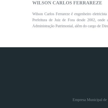
WILSON CARLOS FERRAREZE
Wilson Carlos Ferrareze é engenheiro eletricist
Prefeitura de Juiz de Fora desde 2002, onde 
Administração Patrimonial, além do cargo de Dire
Empresa Municipal de p