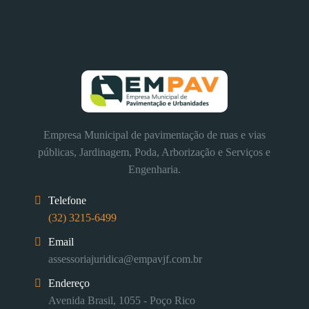
Empresa Municipal de pavimentação de ruas e vias
públicas, Jardinagem, Poda, Arborização e Serviços e
Engenharia.
Telefone
(32) 3215-6499
Email
assessoriajuridica@empavjf.com.br
Endereço
Avenida Brasil, 1055 - Poço Rico