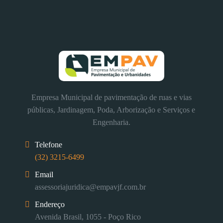
Empresa Municipal de pavimentação de ruas e vias
públicas, Jardinagem, Poda, Arborização e Serviços e
Engenharia.
Telefone
(32) 3215-6499
Email
assessoriajuridica@empavjf.com.br
Endereço
Avenida Brasil, 1055 - Poço Rico