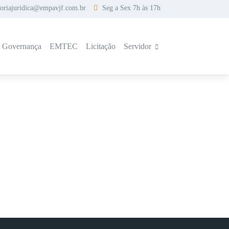
soriajuridica@empavjf.com.br
Seg a Sex 7h às 17h
a Governança
EMTEC
Licitação
Servidor