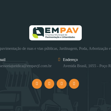
avimentação de ruas e vias públicas, Jardinagem, Poda, Arborização e
mail
Endereço
sessoriajuridica@empavjf.com.br
Avenida Brasil, 1055 - Poço R