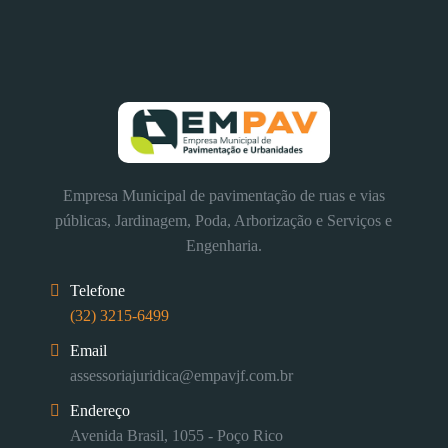
Empresa Municipal de pavimentação de ruas e vias
públicas, Jardinagem, Poda, Arborização e Serviços e
Engenharia.
Telefone
(32) 3215-6499
Email
assessoriajuridica@empavjf.com.br
Endereço
Avenida Brasil, 1055 - Poço Rico