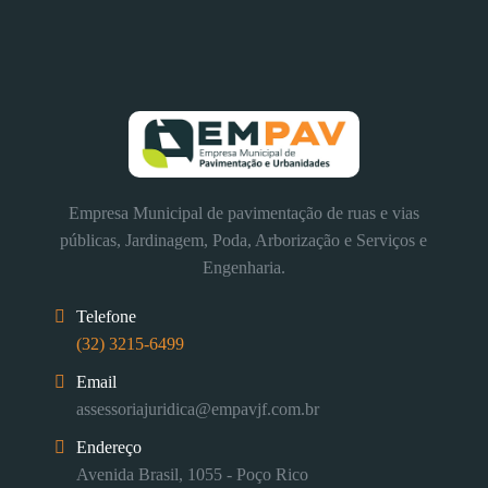
Empresa Municipal de pavimentação de ruas e vias
públicas, Jardinagem, Poda, Arborização e Serviços e
Engenharia.
Telefone
(32) 3215-6499
Email
assessoriajuridica@empavjf.com.br
Endereço
Avenida Brasil, 1055 - Poço Rico