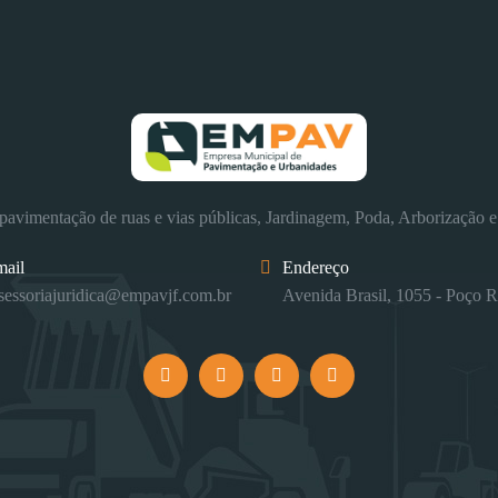
avimentação de ruas e vias públicas, Jardinagem, Poda, Arborização e
mail
Endereço
sessoriajuridica@empavjf.com.br
Avenida Brasil, 1055 - Poço R