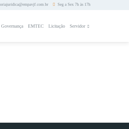
soriajuridica@empavjf.com.br
Seg a Sex 7h às 17h
a Governança
EMTEC
Licitação
Servidor