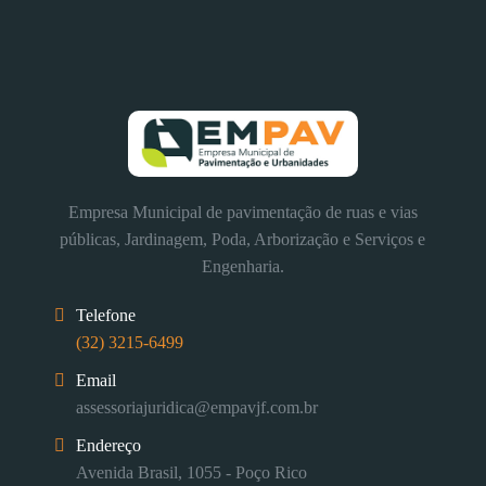
Empresa Municipal de pavimentação de ruas e vias
públicas, Jardinagem, Poda, Arborização e Serviços e
Engenharia.
Telefone
(32) 3215-6499
Email
assessoriajuridica@empavjf.com.br
Endereço
Avenida Brasil, 1055 - Poço Rico