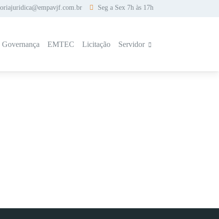
soriajuridica@empavjf.com.br
Seg a Sex 7h às 17h
a Governança
EMTEC
Licitação
Servidor