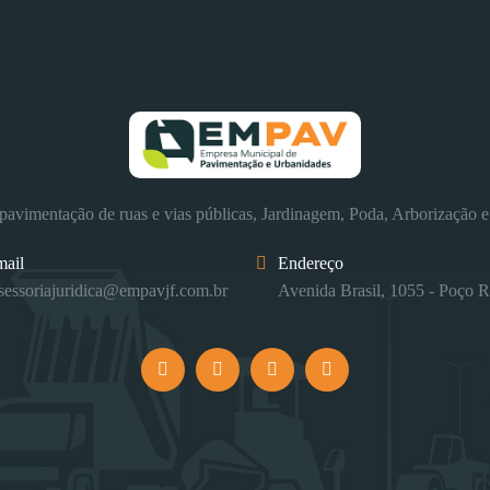
avimentação de ruas e vias públicas, Jardinagem, Poda, Arborização e
mail
Endereço
sessoriajuridica@empavjf.com.br
Avenida Brasil, 1055 - Poço R