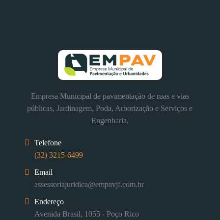
Empresa Municipal de pavimentação de ruas e vias
públicas, Jardinagem, Poda, Arborização e Serviços e
Engenharia.
Telefone
(32) 3215-6499
Email
assessoriajuridica@empavjf.com.br
Endereço
Avenida Brasil, 1055 - Poço Rico