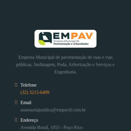
Empresa Municipal de pavimentação de ruas e vias
públicas, Jardinagem, Poda, Arborização e Serviços e
Engenharia.
Telefone
(32) 3215-6499
Email
assessoriajuridica@empavjf.com.br
Endereço
Avenida Brasil, 1055 - Poço Rico