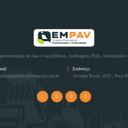
avimentação de ruas e vias públicas, Jardinagem, Poda, Arborização e
mail
Endereço
sessoriajuridica@empavjf.com.br
Avenida Brasil, 1055 - Poço R