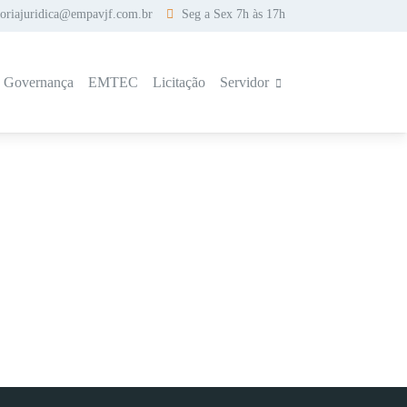
soriajuridica@empavjf.com.br
Seg a Sex 7h às 17h
a Governança
EMTEC
Licitação
Servidor