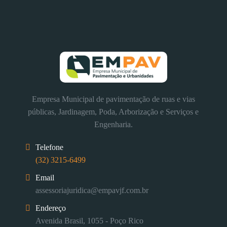
Empresa Municipal de pavimentação de ruas e vias
públicas, Jardinagem, Poda, Arborização e Serviços e
Engenharia.
Telefone
(32) 3215-6499
Email
assessoriajuridica@empavjf.com.br
Endereço
Avenida Brasil, 1055 - Poço Rico