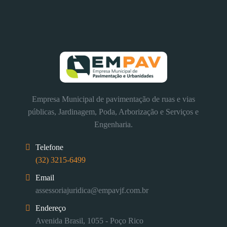
Empresa Municipal de pavimentação de ruas e vias
públicas, Jardinagem, Poda, Arborização e Serviços e
Engenharia.
Telefone
(32) 3215-6499
Email
assessoriajuridica@empavjf.com.br
Endereço
Avenida Brasil, 1055 - Poço Rico