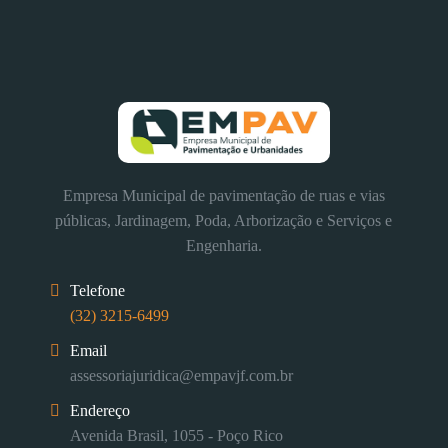
Empresa Municipal de pavimentação de ruas e vias
públicas, Jardinagem, Poda, Arborização e Serviços e
Engenharia.
Telefone
(32) 3215-6499
Email
assessoriajuridica@empavjf.com.br
Endereço
Avenida Brasil, 1055 - Poço Rico