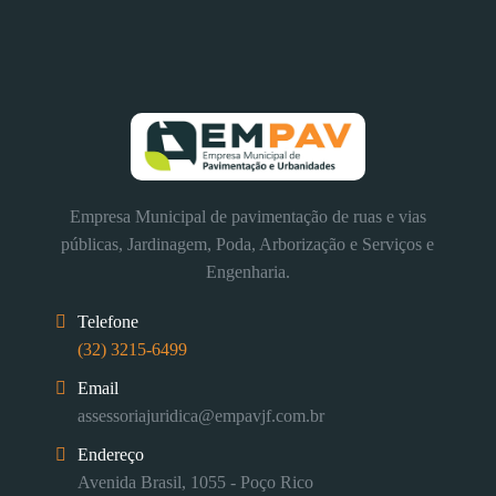
Empresa Municipal de pavimentação de ruas e vias
públicas, Jardinagem, Poda, Arborização e Serviços e
Engenharia.
Telefone
(32) 3215-6499
Email
assessoriajuridica@empavjf.com.br
Endereço
Avenida Brasil, 1055 - Poço Rico