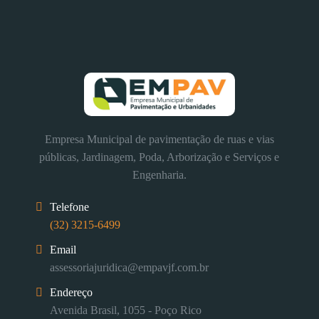
Empresa Municipal de pavimentação de ruas e vias
públicas, Jardinagem, Poda, Arborização e Serviços e
Engenharia.
Telefone
(32) 3215-6499
Email
assessoriajuridica@empavjf.com.br
Endereço
Avenida Brasil, 1055 - Poço Rico