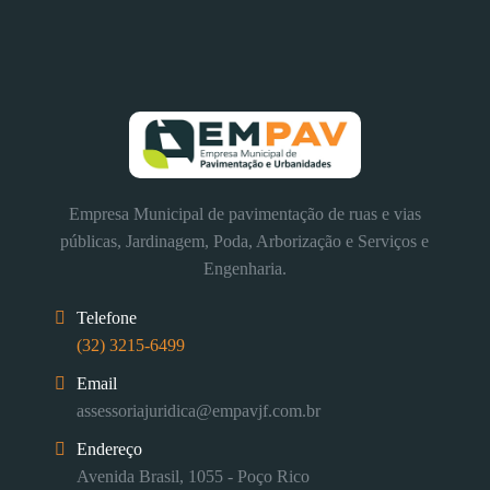
Empresa Municipal de pavimentação de ruas e vias
públicas, Jardinagem, Poda, Arborização e Serviços e
Engenharia.
Telefone
(32) 3215-6499
Email
assessoriajuridica@empavjf.com.br
Endereço
Avenida Brasil, 1055 - Poço Rico