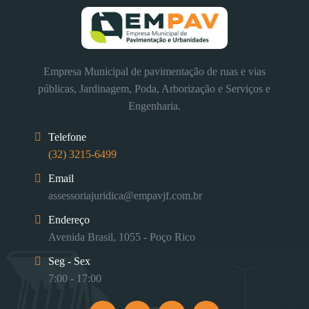
Empresa Municipal de pavimentação de ruas e vias
públicas, Jardinagem, Poda, Arborização e Serviços e
Engenharia.
Telefone
(32) 3215-6499
Email
assessoriajuridica@empavjf.com.br
Endereço
Avenida Brasil, 1055 - Poço Rico
Seg - Sex
7:00 - 17:00