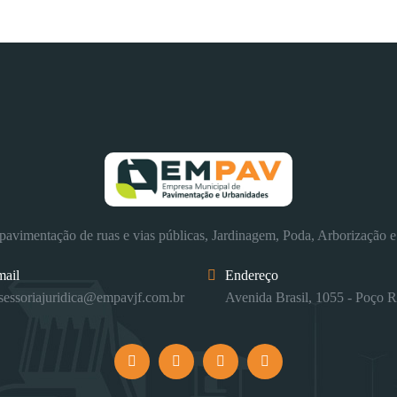
avimentação de ruas e vias públicas, Jardinagem, Poda, Arborização e
mail
Endereço
sessoriajuridica@empavjf.com.br
Avenida Brasil, 1055 - Poço R