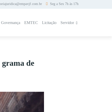
soriajuridica@empavjf.com.br
Seg a Sex 7h às 17h
a Governança
EMTEC
Licitação
Servidor
e grama de