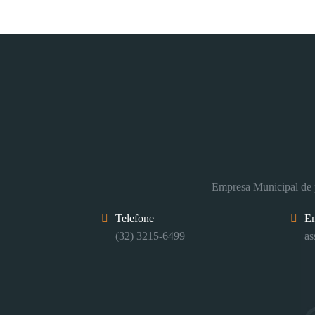
Empresa Municipal de p
Telefone
E
(32) 3215-6499
as