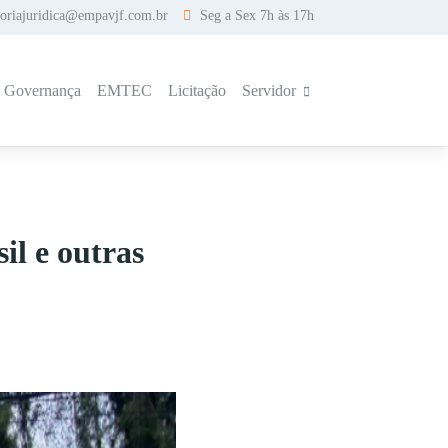
soriajuridica@empavjf.com.br
Seg a Sex 7h às 17h
a Governança
EMTEC
Licitação
Servidor
il e outras