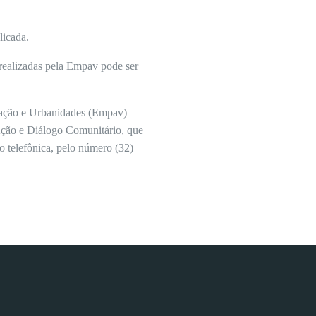
licada.
realizadas pela Empav pode ser
ntação e Urbanidades (Empav)
 Ação e Diálogo Comunitário, que
ão telefônica, pelo número (32)