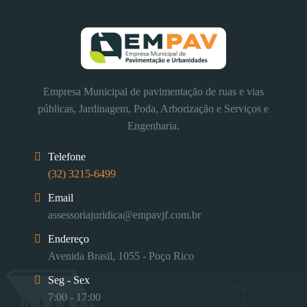
Empresa Municipal de pavimentação de ruas e vias
públicas, Jardinagem, Poda, Arborização e Serviços e
Engenharia.
Telefone
(32) 3215-6499
Email
assessoriajuridica@empavjf.com.br
Endereço
Avenida Brasil, 1055 - Poço Rico
Seg - Sex
7:00 - 17:00