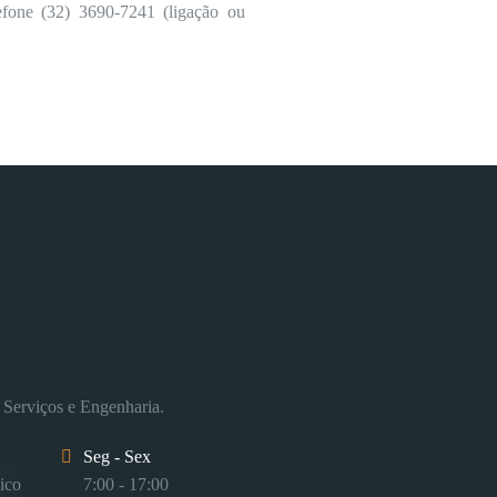
efone (32) 3690-7241 (ligação ou
 Serviços e Engenharia.
Seg - Sex
ico
7:00 - 17:00