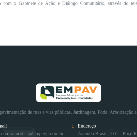
to com o Gabinete de Ação e Diálogo Comunitário, através do tel
avimentação de ruas e vias públicas, Jardinagem, Poda, Arborização e
mail
Endereço
sessoriajuridica@empavjf.com.br
Avenida Brasil, 1055 - Poço R