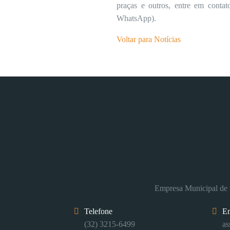
praças e outros, entre em conta
WhatsApp).
Voltar para Notícias
Empresa Municipal de p
Telefone
E
(32) 3215-6499
as