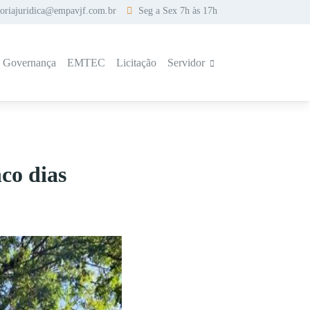
soriajuridica@empavjf.com.br
Seg a Sex 7h às 17h
a Governança
EMTEC
Licitação
Servidor
co dias