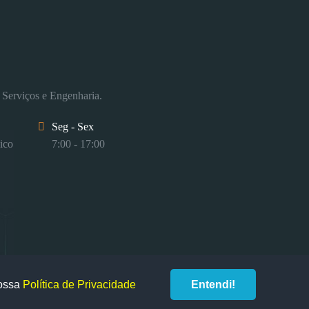
 Serviços e Engenharia.
Seg - Sex
ico
7:00 - 17:00
nossa
Política de Privacidade
Entendi!
desenvolvido por