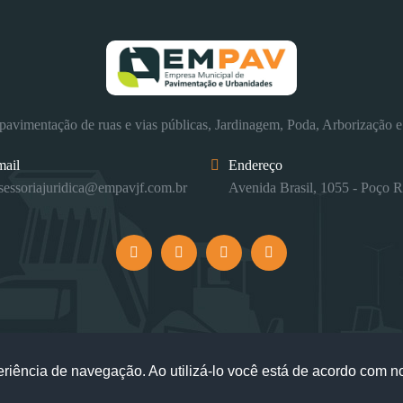
avimentação de ruas e vias públicas, Jardinagem, Poda, Arborização e
mail
Endereço
sessoriajuridica@empavjf.com.br
Avenida Brasil, 1055 - Poço R
eriência de navegação. Ao utilizá-lo você está de acordo com 