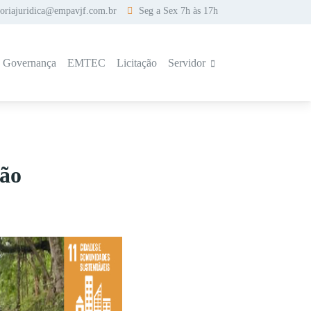
soriajuridica@empavjf.com.br
Seg a Sex 7h às 17h
a Governança
EMTEC
Licitação
Servidor
bão