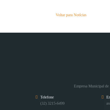
Voltar para Notícias
Empresa Municipal de p
Telefone
E
(32) 3215-6499
as