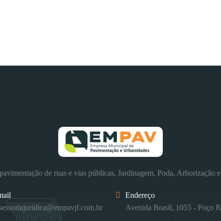
avimentação de ruas e vias públicas, Jardinagem, Poda, Arborização e
mail
Endereço
sessoriajuridica@empavjf.com.br
Avenida Brasil, 1055 - Poço R