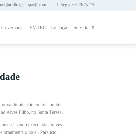
soriajuridica@empavjf.com.br
Seg a Sex 7h às 17h
a Governança
EMTEC
Licitação
Servidor
idade
do nova iluminação em três pontos
ino Alves Filho, no Santa Teresa.
que está sendo executada através
e ornamenta o local. Para isto,