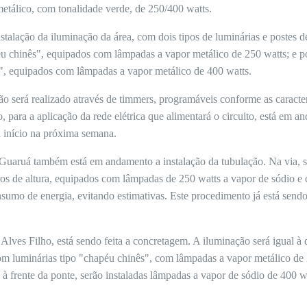
metálico, com tonalidade verde, de 250/400 watts.
talação da iluminação da área, com dois tipos de luminárias e postes de
éu chinês", equipados com lâmpadas a vapor metálico de 250 watts; e p
a", equipados com lâmpadas a vapor metálico de 400 watts.
o será realizado através de timmers, programáveis conforme as caracter
para a aplicação da rede elétrica que alimentará o circuito, está em a
a início na próxima semana.
- Guaruá também está em andamento a instalação da tubulação. Na via,
ros de altura, equipados com lâmpadas de 250 watts a vapor de sódio e
umo de energia, evitando estimativas. Este procedimento já está sendo
.
lves Filho, está sendo feita a concretagem. A iluminação será igual 
om luminárias tipo "chapéu chinês", com lâmpadas a vapor metálico de 
 à frente da ponte, serão instaladas lâmpadas a vapor de sódio de 400 wa