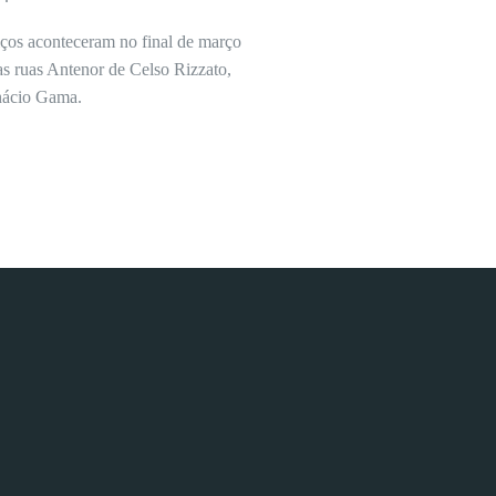
iços aconteceram no final de março
as ruas Antenor de Celso Rizzato,
Inácio Gama.