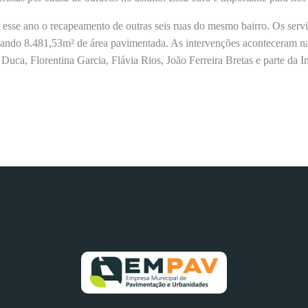
 esse ano o recapeamento de outras seis ruas do mesmo bairro. Os serv
lizando 8.481,53m² de área pavimentada. As intervenções aconteceram n
uca, Florentina Garcia, Flávia Rios, João Ferreira Bretas e parte da 