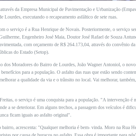
, através da Empresa Municipal de Pavimentação e Urbanização (Empav), 
e Lourdes, executando o recapeamento asfáltico de sete ruas.
om o serviço é a Rua Henrique de Novais. Posteriormente, o serviço se
Guilherme, Engenheiro José Maia, Doutor José Rafael de Souza Antun
pavimentada, com orçamento de R$ 264.173,04, através do convênio da 
úblicas do Estado (Setop).
o dos Moradores do Bairro de Lourdes, João Wagner Antoniol, o novo 
benefícios para a população. O asfalto das ruas que estão sendo contem
lhorar a qualidade da via e o trânsito no local. Vai melhorar, també
reitas, o serviço é uma conquista para a população. "A intervenção é 
nde a se deteriorar. Em alguns trechos, a passagem dos veículos é difi
nca ficam iguais ao asfalto original".
bairro, acrescenta: "Qualquer melhoria é bem- vinda. Moro na Rua H
ristas por causa de buracos no asfalto. Essa obra é importante para nós