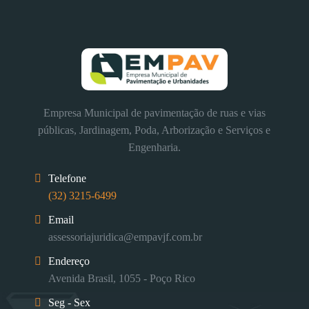
Empresa Municipal de pavimentação de ruas e vias
públicas, Jardinagem, Poda, Arborização e Serviços e
Engenharia.
Telefone
(32) 3215-6499
Email
assessoriajuridica@empavjf.com.br
Endereço
Avenida Brasil, 1055 - Poço Rico
Seg - Sex