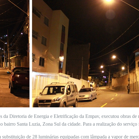
vés da Diretoria de Energia e Eletrificação da Empav, executou obras de
 no bairro Santa Luzia, Zona Sul da cidade. Para a realização do serviç
 a substituição de 28 luminárias equipadas com lâmpada a vapor de mer