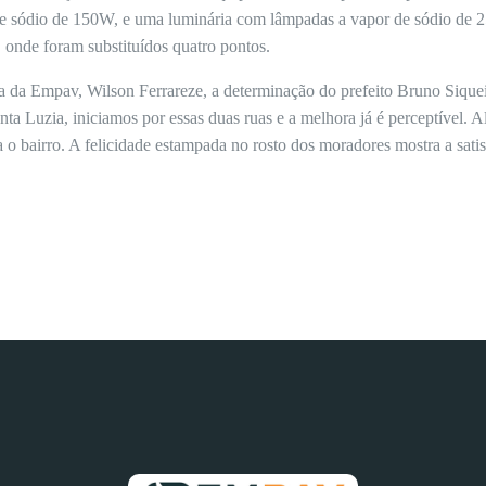
 sódio de 150W, e uma luminária com lâmpadas a vapor de sódio de 25
 onde foram substituídos quatro pontos.
a da Empav, Wilson Ferrareze, a determinação do prefeito Bruno Siquei
a Luzia, iniciamos por essas duas ruas e a melhora já é perceptível. A
a o bairro. A felicidade estampada no rosto dos moradores mostra a sati