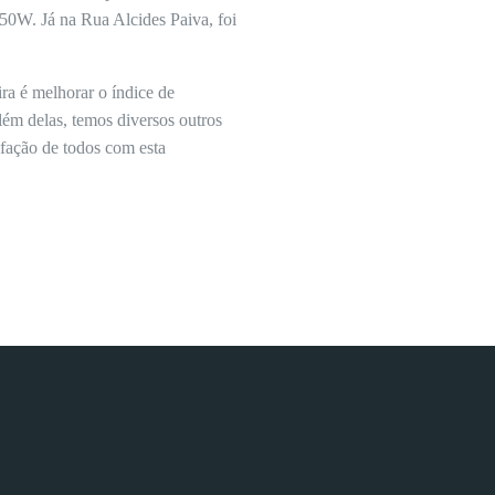
0W. Já na Rua Alcides Paiva, foi
ra é melhorar o índice de
lém delas, temos diversos outros
sfação de todos com esta