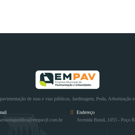
avimentação de ruas e vias públicas, Jardinagem, Poda, Arborização e
mail
Endereço
sessoriajuridica@empavjf.com.br
Avenida Brasil, 1055 - Poço R