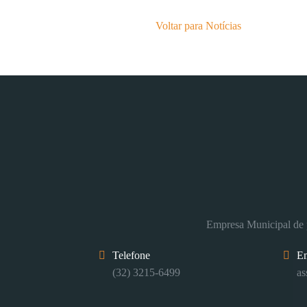
Voltar para Notícias
Empresa Municipal de p
Telefone
E
(32) 3215-6499
as