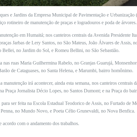
 Parques e Jardins da Empresa Municipal de Pavimentação e Urbanização
viço rotineiro de manutenção de praças e logradouros e poda de árvores
utenção em Humaitá; nos canteiros centrais da Avenida Presidente Itam
s praças Jarbas de Lery Santos, no São Mateus, João Álvares de Assis,
o Bellei, no Jardim do Sol, e Romeu Bellini, no São Sebastião.
eita nas ruas Maria Guilhermina Rabelo, no Granjas Guarujá, Monsenhor
 Barão de Cataguases, no Santa Helena, e Marumbi, bairro homônimo.
 manutenção irá acontecer, ainda esta semana, nos canteiros centrais 
 na Praça Jornalista Décio Lopes, no Santos Dumont; e na Praça do bai
para ser feita na Escola Estadual Teodorico de Assis, no Furtado de M
a Penna, no Mundo Novo, e Poeta Célio Grunevaldi, no Nova Benfica.
de acordo com o andamento dos trabalhos.