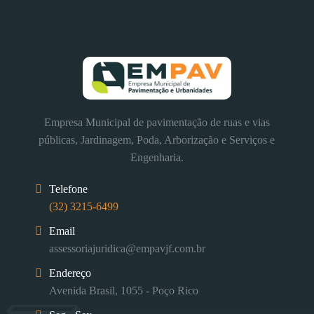
Empresa Municipal de pavimentação de ruas e vias
públicas, Jardinagem, Poda, Arborização e Serviços e
Engenharia.
Telefone
(32) 3215-6499
Email
assessoriajuridica@empavjf.com.br
Endereço
Avenida Brasil, 1055 - Poço Rico