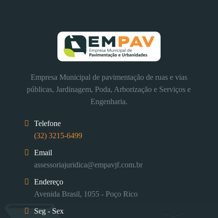
Empresa Municipal de pavimentação de ruas e vias
públicas, Jardinagem, Poda, Arborização e Serviços e
Engenharia.
Telefone
(32) 3215-6499
Email
assessoriajuridica@empavjf.com.br
Endereço
Avenida Brasil, 1055 - Poço Rico
Seg - Sex