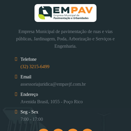
Empresa Municipal de pavimentação de ruas e vias
públicas, Jardinagem, Poda, Arborização e Serviços e
Engenharia.
Telefone
(32) 3215-6499
Email
assessoriajuridica@empavjf.com.br
Endereço
Avenida Brasil, 1055 - Poço Rico
Seg - Sex
7:00 - 17:00