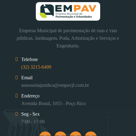
Empresa Municipal de pavimentação de ruas e vias
públicas, Jardinagem, Poda, Arborização e Serviços e
Engenharia.
Telefone
(32) 3215-6499
Email
assessoriajuridica@empavjf.com.br
Endereço
Avenida Brasil, 1055 - Poço Rico
Seg - Sex
7:00 - 17:00