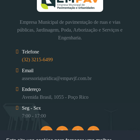
Empresa Municipal de pavimentação de ruas e vias
públicas, Jardinagem, Poda, Arborização e Serviços e
Engenharia.
Telefone
(32) 3215-6499
Email
assessoriajuridica@empavjf.com.br
Endereço
Avenida Brasil, 1055 - Poço Rico
Seg - Sex
7:00 - 17:00