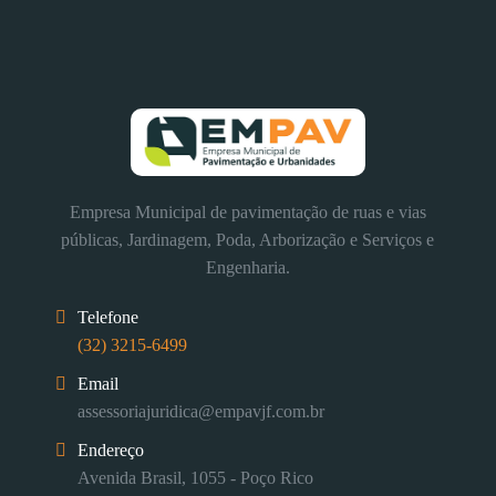
Empresa Municipal de pavimentação de ruas e vias
públicas, Jardinagem, Poda, Arborização e Serviços e
Engenharia.
Telefone
(32) 3215-6499
Email
assessoriajuridica@empavjf.com.br
Endereço
Avenida Brasil, 1055 - Poço Rico