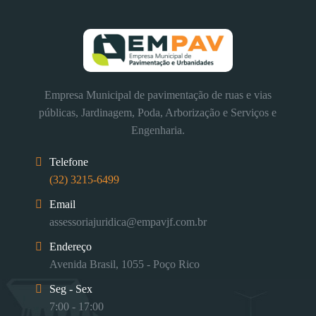
Empresa Municipal de pavimentação de ruas e vias
públicas, Jardinagem, Poda, Arborização e Serviços e
Engenharia.
Telefone
(32) 3215-6499
Email
assessoriajuridica@empavjf.com.br
Endereço
Avenida Brasil, 1055 - Poço Rico
Seg - Sex
7:00 - 17:00