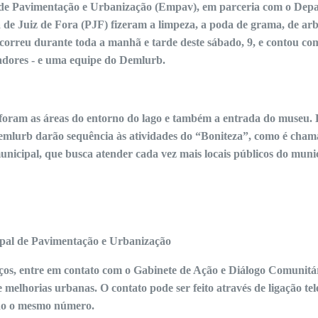
de Pavimentação e Urbanização (Empav), em parceria com o Dep
de Juiz de Fora (PJF) fizeram a limpeza, a poda de grama, de ar
correu durante toda a manhã e tarde deste sábado, 9, e contou c
dores - e uma equipe do Demlurb.
 foram as áreas do entorno do lago e também a entrada do museu.
emlurb darão sequência às atividades do “Boniteza”, como é cham
nicipal, que busca atender cada vez mais locais públicos do muni
pal de Pavimentação e Urbanização
rviços, entre em contato com o Gabinete de Ação e Diálogo Comunitá
e melhorias urbanas. O contato pode ser feito através de ligação te
ndo o mesmo número.