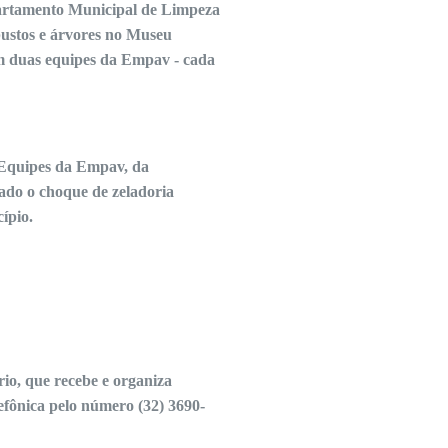
artamento Municipal de Limpeza
bustos e árvores no Museu
om duas equipes da Empav - cada
 Equipes da Empav, da
ado o choque de zeladoria
cípio.
rio, que recebe e organiza
lefônica pelo número (32) 3690-