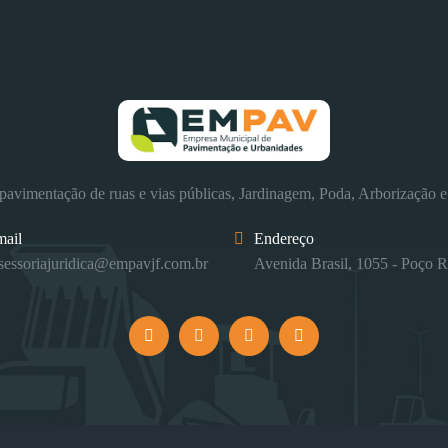
avimentação de ruas e vias públicas, Jardinagem, Poda, Arborização e
mail
Endereço
sessoriajuridica@empavjf.com.br
Avenida Brasil, 1055 - Poço R