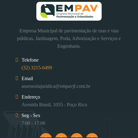
Empresa Municipal de pavimentação de ruas e vias
públicas, Jardinagem, Poda, Arborização e Serviços e
Engenharia.
Telefone
(32) 3215-6499
Email
assessoriajuridica@empavjf.com.br
Endereço
Avenida Brasil, 1055 - Poço Rico
Seg - Sex
7:00 - 17:00