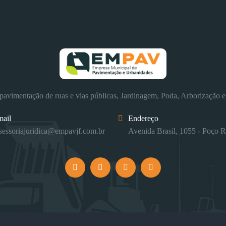
avimentação de ruas e vias públicas, Jardinagem, Poda, Arborização e
mail
Endereço
sessoriajuridica@empavjf.com.br
Avenida Brasil, 1055 - Poço R