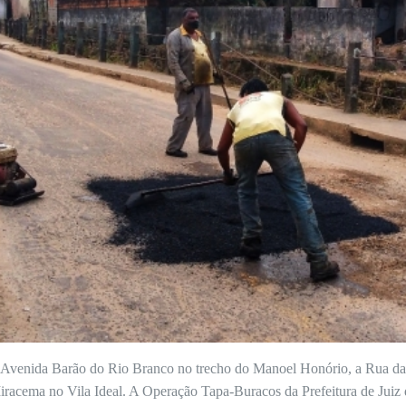
Avenida Barão do Rio Branco no trecho do Manoel Honório, a Rua da
racema no Vila Ideal. A Operação Tapa-Buracos da Prefeitura de Juiz 