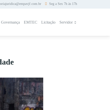
soriajuridica@empavjf.com.br
Seg a Sex 7h às 17h
a Governança
EMTEC
Licitação
Servidor
dade