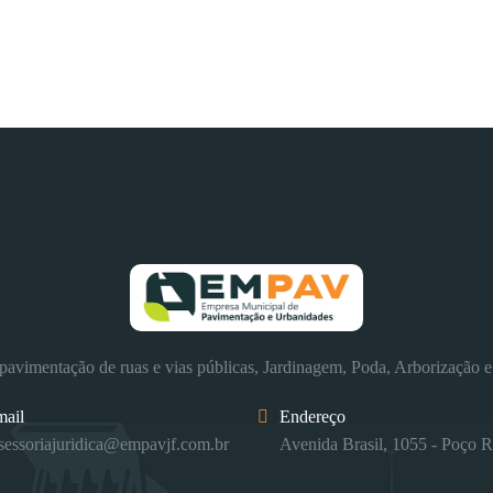
avimentação de ruas e vias públicas, Jardinagem, Poda, Arborização e
mail
Endereço
sessoriajuridica@empavjf.com.br
Avenida Brasil, 1055 - Poço R