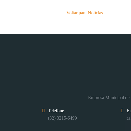
Voltar para Notícias
Empresa Municipal de p
Telefone
E
(32) 3215-6499
as