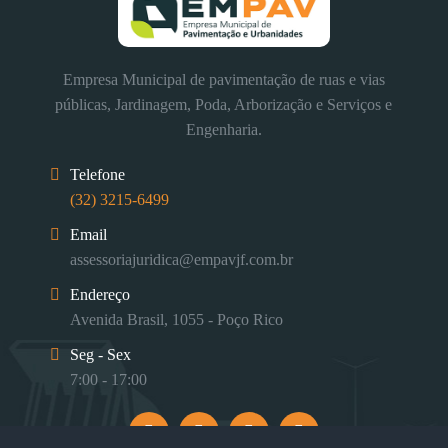
Empresa Municipal de pavimentação de ruas e vias
públicas, Jardinagem, Poda, Arborização e Serviços e
Engenharia.
Telefone
(32) 3215-6499
Email
assessoriajuridica@empavjf.com.br
Endereço
Avenida Brasil, 1055 - Poço Rico
Seg - Sex
7:00 - 17:00