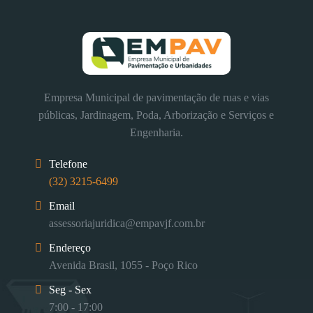
Empresa Municipal de pavimentação de ruas e vias
públicas, Jardinagem, Poda, Arborização e Serviços e
Engenharia.
Telefone
(32) 3215-6499
Email
assessoriajuridica@empavjf.com.br
Endereço
Avenida Brasil, 1055 - Poço Rico
Seg - Sex
7:00 - 17:00