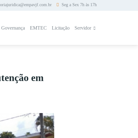
soriajuridica@empavjf.com.br
Seg a Sex 7h às 17h
a Governança
EMTEC
Licitação
Servidor
utenção em