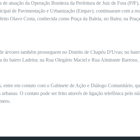
de atuação da Operação Boniteza da Prefeitura de Juiz de Fora (PJF),
cipal de Pavimentação e Urbanização (Empav), continuaram com a real
feito Olavo Costa, conhecida como Praça da Baleia, no Bairu; na Praça
 de árvores também prosseguem no Distrito de Chapéu D'Uvas; no bair
ura do bairro Ladeira; na Rua Olegário Maciel e Rua Almirante Barroso, 
iços, entre em contato com o Gabinete de Ação e Diálogo Comunitário, q
s urbanas. O contato pode ser feito através de ligação telefônica pelo 
mero.