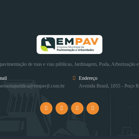
avimentação de ruas e vias públicas, Jardinagem, Poda, Arborização e
mail
Endereço
sessoriajuridica@empavjf.com.br
Avenida Brasil, 1055 - Poço R