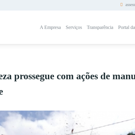
asses
A Empresa
Serviços
Transparência
Portal d
eza prossegue com ações de man
e