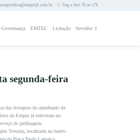
soriajuridica@empavjf.com.br
Seg a Sex 7h às 17h
a Governança
EMTEC
Licitação
Servidor
a segunda-feira
ura das ferragens do alambrado da
ários da Empav já estiveram no
serviço de jardinagem.
io Teixeira, localizada no bairro
tura da Praça Paulo Lamarca,