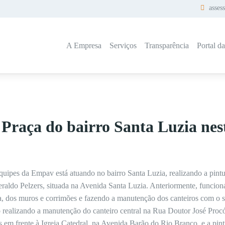
asses
A Empresa
Serviços
Transparência
Portal d
raça do bairro Santa Luzia nest
quipes da Empav está atuando no bairro Santa Luzia, realizando a pint
raldo Pelzers, situada na Avenida Santa Luzia. Anteriormente, funcion
ra, dos muros e corrimões e fazendo a manutenção dos canteiros com o 
realizando a manutenção do canteiro central na Rua Doutor José Procóp
s em frente à Igreja Catedral, na Avenida Barão do Rio Branco, e a pin