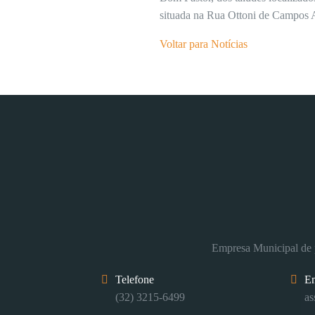
situada na Rua Ottoni de Campos 
Voltar para Notícias
Empresa Municipal de p
Telefone
E
(32) 3215-6499
as