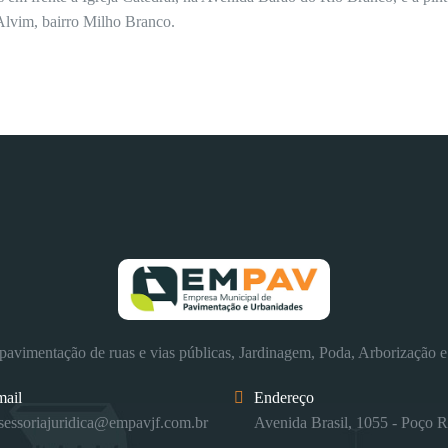
Alvim, bairro Milho Branco.
avimentação de ruas e vias públicas, Jardinagem, Poda, Arborização e
mail
Endereço
sessoriajuridica@empavjf.com.br
Avenida Brasil, 1055 - Poço R